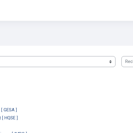
Reche
 [ GESA ]
t [ HQSE ]